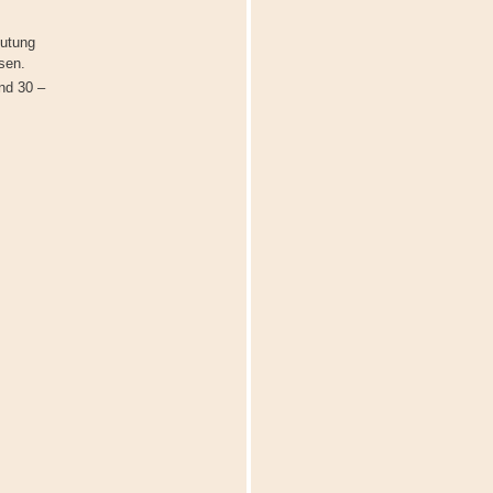
lutung
sen.
nd 30 –