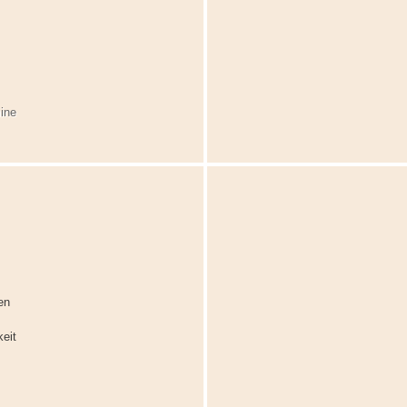
ine
en
eit