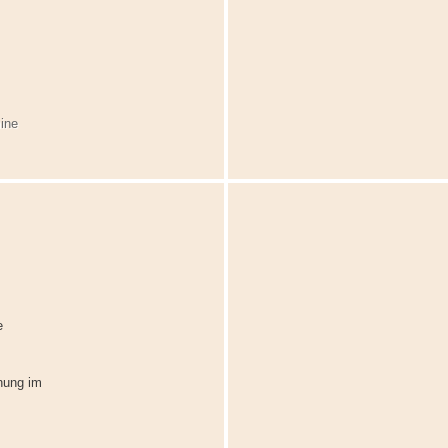
ine
e
nung im