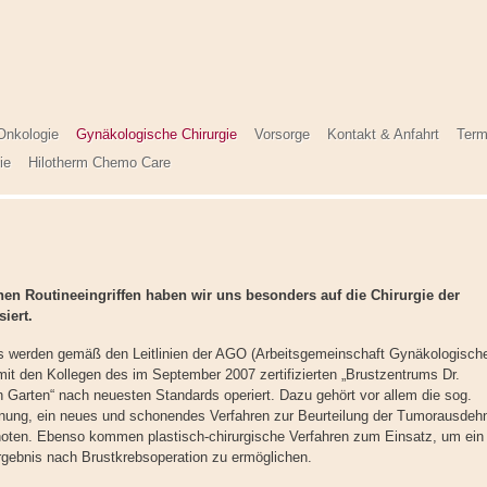
Onkologie
Gynäkologische Chirurgie
Vorsorge
Kontakt & Anfahrt
Term
ie
Hilotherm Chemo Care
n Routineeingriffen haben wir uns besonders auf die Chirurgie der
siert.
bs werden gemäß den Leitlinien der AGO (Arbeitsgemeinschaft Gynäkologisch
mit den Kollegen des im September 2007 zertifizierten „Brustzentrums Dr.
 Garten“ nach neuesten Standards operiert. Dazu gehört vor allem die sog.
nung, ein neues und schonendes Verfahren zur Beurteilung der Tumorausdeh
oten. Ebenso kommen plastisch-chirurgische Verfahren zum Einsatz, um ein
gebnis nach Brustkrebsoperation zu ermöglichen.