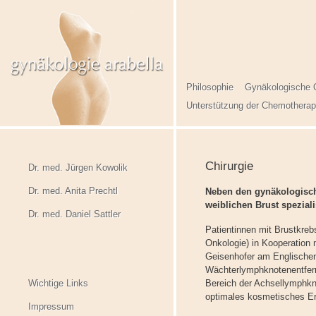
Philosophie
Gynäkologische 
Unterstützung der Chemotherap
Chirurgie
Dr. med. Jürgen Kowolik
Dr. med. Anita Prechtl
Neben den gynäkologische
weiblichen Brust speziali
Dr. med. Daniel Sattler
Patientinnen mit Brustkre
Onkologie) in Kooperation 
Geisenhofer am Englischen
Wächterlymphknotenentfer
Wichtige Links
Bereich der Achsellymphkn
optimales kosmetisches Er
Impressum